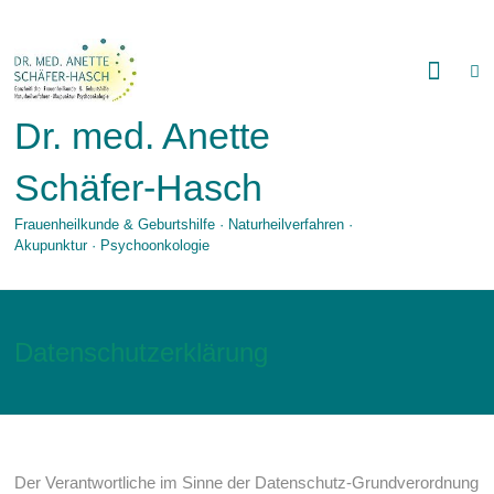
Zum
Inhalt
springen
Dr. med. Anette
Schäfer-Hasch
Frauenheilkunde & Geburtshilfe · Naturheilverfahren ·
Akupunktur · Psychoonkologie
Datenschutzerklärung
Der Verantwortliche im Sinne der Datenschutz-Grundverordnung