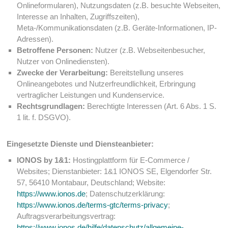
Onlineformularen), Nutzungsdaten (z.B. besuchte Webseiten,
Interesse an Inhalten, Zugriffszeiten),
Meta-/Kommunikationsdaten (z.B. Geräte-Informationen, IP-
Adressen).
Betroffene Personen:
Nutzer (z.B. Webseitenbesucher,
Nutzer von Onlinediensten).
Zwecke der Verarbeitung:
Bereitstellung unseres
Onlineangebotes und Nutzerfreundlichkeit, Erbringung
vertraglicher Leistungen und Kundenservice.
Rechtsgrundlagen:
Berechtigte Interessen (Art. 6 Abs. 1 S.
1 lit. f. DSGVO).
Eingesetzte Dienste und Diensteanbieter:
IONOS by 1&1:
Hostingplattform für E-Commerce /
Websites; Dienstanbieter: 1&1 IONOS SE, Elgendorfer Str.
57, 56410 Montabaur, Deutschland; Website:
https://www.ionos.de
; Datenschutzerklärung:
https://www.ionos.de/terms-gtc/terms-privacy
;
Auftragsverarbeitungsvertrag:
https://www.ionos.de/hilfe/datenschutz/allgemeine-